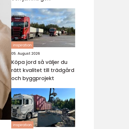
inspiration
05. August 2026
Köpa jord så väljer du
rätt kvalitet till trädgård
och byggprojekt
inspiration