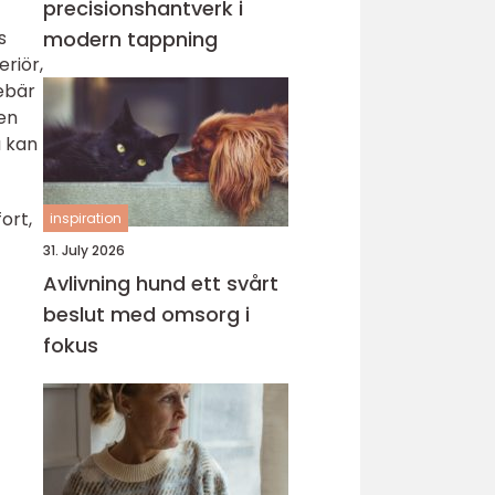
precisionshantverk i
s
modern tappning
riör,
ebär
en
a kan
ort,
inspiration
31. July 2026
Avlivning hund ett svårt
beslut med omsorg i
fokus