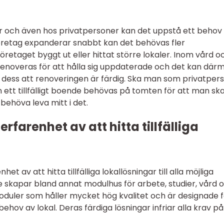
er och även hos privatpersoner kan det uppstå ett behov
t företag expanderar snabbt kan det behövas fler
företaget byggt ut eller hittat större lokaler. Inom vård o
renoveras för att hålla sig uppdaterade och det kan där
ill dess att renoveringen är färdig. Ska man som privatper
 ett tillfälligt boende behövas på tomten för att man sk
behöva leva mitt i det.
rfarenhet av att hitta tillfälliga
 av att hitta tillfälliga lokallösningar till alla möjliga
 skapar bland annat modulhus för arbete, studier, vård 
uler som håller mycket hög kvalitet och är designade f
ehov av lokal. Deras färdiga lösningar infriar alla krav på