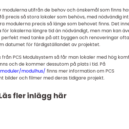
 modulerna utifrån de behov och önskemål som finns ho
å precis så stora lokaler som behövs, med nödvändig inte
yra modulerna precis så länge som behovet finns. Det inn
 för lokalerna längre tid än nödvändigt, men man kan äv
r perfekt med tanke på att byggen och renoveringar oft
m datumet för färdigställandet av projektet.
s från PCS Modulsystem så får man
lokaler med hög komf
nns och de kommer dessutom på plats i tid. På
/moduler/modulhus/
finns mer information om PCS
t bilder och filmer med deras tidigare projekt.
Läs fler inlägg här