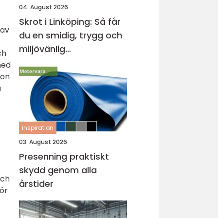
04. August 2026
Skrot i Linköping: Så får
 av
du en smidig, trygg och
miljövänlig
ch
skrothantering
med
son
a
inspiration
03. August 2026
Presenning praktiskt
skydd genom alla
och
årstider
ör