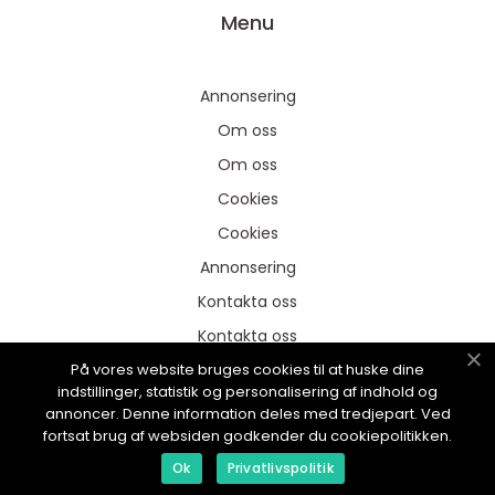
Menu
Annonsering
Om oss
Om oss
Cookies
Cookies
Annonsering
Kontakta oss
Kontakta oss
På vores website bruges cookies til at huske dine
Sitemap
indstillinger, statistik og personalisering af indhold og
Sitemap
annoncer. Denne information deles med tredjepart. Ved
fortsat brug af websiden godkender du cookiepolitikken.
Ok
Privatlivspolitik