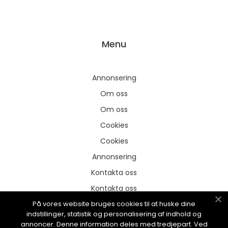
Menu
Annonsering
Om oss
Om oss
Cookies
Cookies
Annonsering
Kontakta oss
Kontakta oss
På vores website bruges cookies til at huske dine
Sitemap
indstillinger, statistik og personalisering af indhold og
Sitemap
annoncer. Denne information deles med tredjepart. Ved