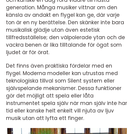
och kanske en dag föra vidare till nästa
generation. Många musiker vittnar om den
känsla av andakt en flygel kan ge, där varje
ton är en ny berättelse. Den skänker inte bara
musikalisk glädje utan även estetisk
tillfredsställelse; den välpolerade ytan och de
vackra benen är lika tilltalande för ögat som
ljudet är för örat.
Det finns även praktiska fördelar med en
flygel. Moderna modeller kan utrustas med
teknologiska tillval som Silent system eller
självspelande mekanismer. Dessa funktioner
gör det möjligt att spela eller låta
instrumentet spela själv när man själv inte har
tid eller kanske helt enkelt vill njuta av ljuv
musik utan att lyfta ett finger.