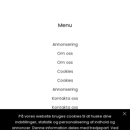
Menu
Annonsering
Om oss
Om oss
Cookies
Cookies
Annonsering
Kontakta oss
Kontakta oss
På vores website bruges cookies til at huske dine
Sitemap
indstillinger, statistik og personalisering af indhold og
Sitemap
annoncer. Denne information deles med tredjepart. Ved