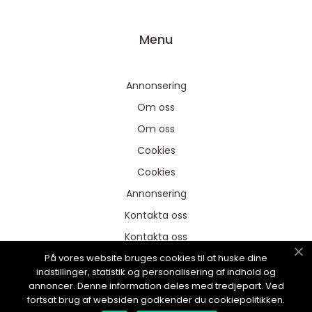
Menu
Annonsering
Om oss
Om oss
Cookies
Cookies
Annonsering
Kontakta oss
Kontakta oss
På vores website bruges cookies til at huske dine
Sitemap
indstillinger, statistik og personalisering af indhold og
Sitemap
annoncer. Denne information deles med tredjepart. Ved
fortsat brug af websiden godkender du cookiepolitikken.