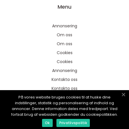
Menu
Annonsering
Om oss
Om oss
Cookies
Cookies
Annonsering
Kontakta oss
Kontakta oss
På vores website bruges cookies til at huske dine
Sitemap
indstillinger, statistik og personalisering af indhold og
Sitemap
annoncer. Denne information deles med tredjepart. Ved
fortsat brug af websiden godkender du cookiepolitikken.
Ok
Privatlivspolitik