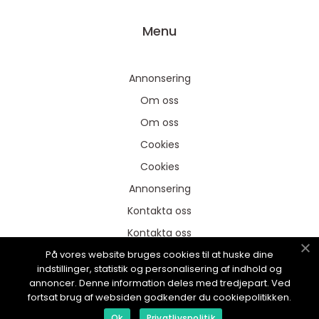
Menu
Annonsering
Om oss
Om oss
Cookies
Cookies
Annonsering
Kontakta oss
Kontakta oss
På vores website bruges cookies til at huske dine
Sitemap
indstillinger, statistik og personalisering af indhold og
Sitemap
annoncer. Denne information deles med tredjepart. Ved
fortsat brug af websiden godkender du cookiepolitikken.
Ok
Privatlivspolitik