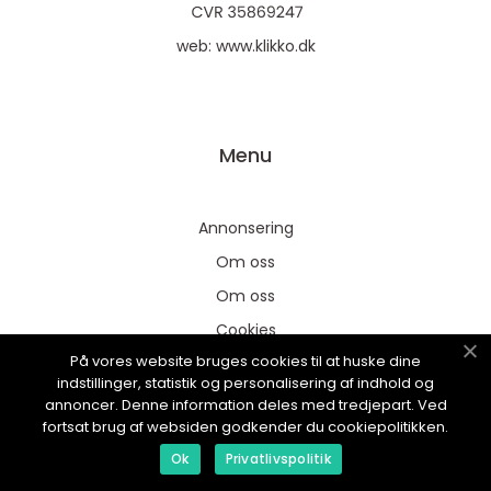
web:
www.klikko.dk
Menu
Annonsering
Om oss
Om oss
Cookies
På vores website bruges cookies til at huske dine
Cookies
indstillinger, statistik og personalisering af indhold og
Annonsering
annoncer. Denne information deles med tredjepart. Ved
fortsat brug af websiden godkender du cookiepolitikken.
Kontakta oss
Ok
Privatlivspolitik
Kontakta oss