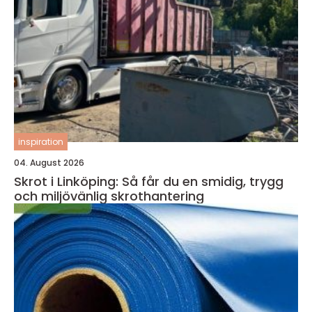
inspiration
04. August 2026
Skrot i Linköping: Så får du en smidig, trygg
och miljövänlig skrothantering