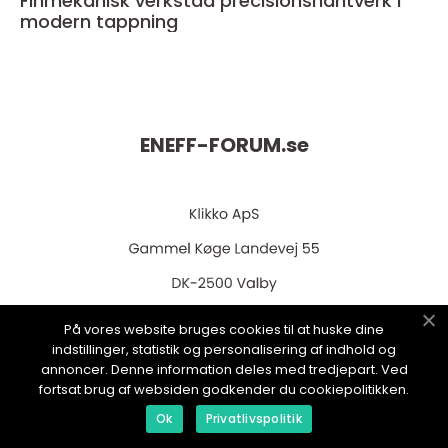
Finmekanisk verkstad precisionshantverk i
modern tappning
ENEFF-FORUM.
se
På vores website bruges cookies til at huske dine
web:
www.klikko.dk
indstillinger, statistik og personalisering af indhold og
annoncer. Denne information deles med tredjepart. Ved
fortsat brug af websiden godkender du cookiepolitikken.
Ok
Privatlivspolitik
Menu