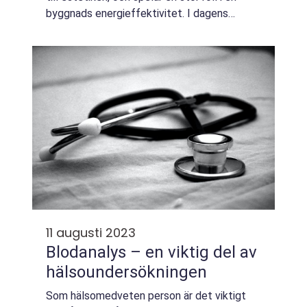
byggnads energieffektivitet. I dagens
moderna hem är fönstrens design och
funktion lika vikt...
11 augusti 2023
Blodanalys – en viktig del av
hälsoundersökningen
Som hälsomedveten person är det viktigt