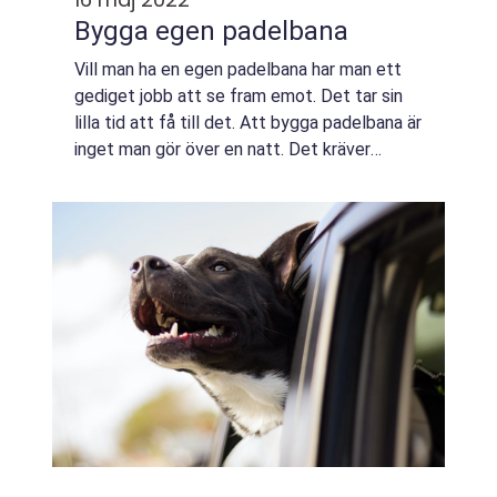
Bygga egen padelbana
Vill man ha en egen padelbana har man ett
gediget jobb att se fram emot. Det tar sin
lilla tid att få till det. Att bygga padelbana är
inget man gör över en natt. Det kräver
planläggning och mycket arbete innan man
är igång. Först ska det köpas en to...